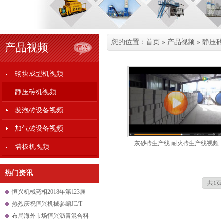
您的位置：
首页
»
产品视频
»
静压
产品视频
砌块成型机视频
静压砖机视频
发泡砖设备视频
加气砖设备视频
灰砂砖生产线 耐火砖生产线视频
墙板机视频
热门资讯
共1页
恒兴机械亮相2018年第123届
中国进出口商品交易会
热烈庆祝恒兴机械参编JC/T
2550-2019《泡沫混凝土自保
布局海外市场恒兴沥青混合料