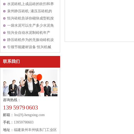
温砌块标准》
拌和设备以品质取胜
水泥砖机上成品砖的吹扫和养
护装置改良后可提高砖质量
泉州静压砖机: 液压压砖机的
压制油缸的结构形式有几种
恒兴砖机告诉你砌块成型机按
振动源位置分类对比
一袋水泥可以生产多少水泥免
烧砖？
恒兴全自动水泥制砖机年产
6000万块水泥砖让用户青睐
静压砖机作为的无振动砖机设
备可以做什么砖
引领节能建材设备 恒兴机械
亮相中国混凝土与水泥制品行
联系我们
业大会
咨询热线：
139 5979 0603
邮箱：
hx@fj-hengxing.com
手机：
13959790603
地址：
福建泉州丰州镇东门工业区