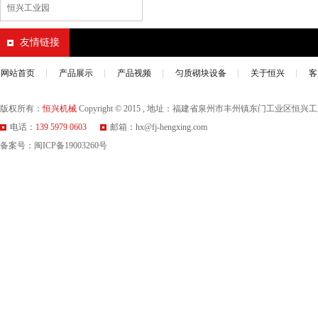
恒兴工业园
友情链接
网站首页
产品展示
产品视频
匀质砌块设备
关于恒兴
客
版权所有：
恒兴机械
Copyright © 2015 , 地址：福建省泉州市丰州镇东门工业区恒兴
电话：
139 5979 0603
邮箱：hx@fj-hengxing.com
备案号：
闽ICP备19003260号