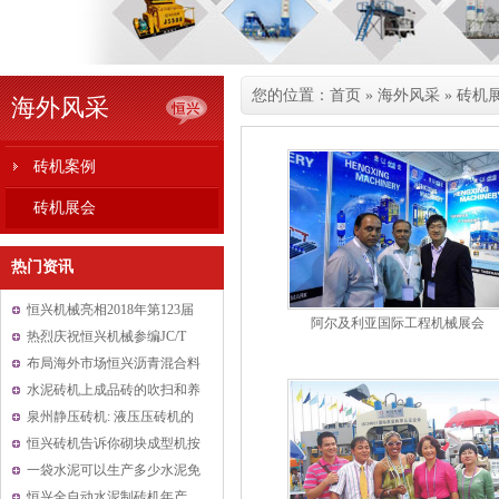
您的位置：
首页
»
海外风采
»
砖机
海外风采
砖机案例
砖机展会
热门资讯
恒兴机械亮相2018年第123届
阿尔及利亚国际工程机械展会
中国进出口商品交易会
热烈庆祝恒兴机械参编JC/T
2550-2019《泡沫混凝土自保
布局海外市场恒兴沥青混合料
温砌块标准》
拌和设备以品质取胜
水泥砖机上成品砖的吹扫和养
护装置改良后可提高砖质量
泉州静压砖机: 液压压砖机的
压制油缸的结构形式有几种
恒兴砖机告诉你砌块成型机按
振动源位置分类对比
一袋水泥可以生产多少水泥免
烧砖？
恒兴全自动水泥制砖机年产