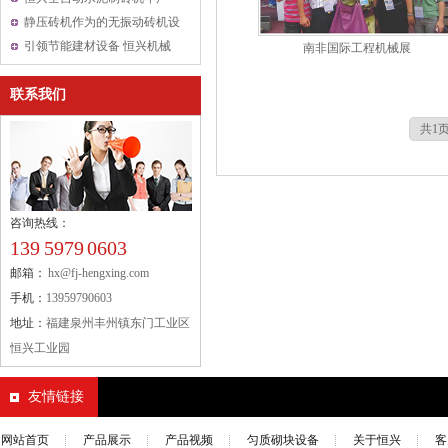
6000万块水泥砖让用户青睐
静压砖机作为的无振动砖机设
备可以做什么砖
引领节能建材设备 恒兴机械
南非国际工程机械展
亮相中国混凝土与水泥制品行
联系我们
业大会
共1页
咨询热线：
139 5979 0603
邮箱：
hx@fj-hengxing.com
手机：
13959790603
地址：
福建泉州丰州镇东门工业区
恒兴工业园
友情链接
网站首页
产品展示
产品视频
匀质砌块设备
关于恒兴
客