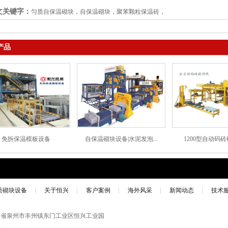
文关键字：
匀质自保温砌块，自保温砌块，聚苯颗粒保温砖，
产品
免拆保温模板设备
自保温砌块设备|水泥发泡...
1200型自动码砖机
质砌块设备
关于恒兴
客户案例
海外风采
新闻动态
技术
, 地址：福建省泉州市丰州镇东门工业区恒兴工业园