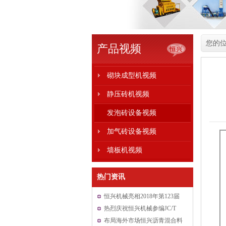
您的
产品视频
砌块成型机视频
静压砖机视频
发泡砖设备视频
加气砖设备视频
墙板机视频
热门资讯
恒兴机械亮相2018年第123届
中国进出口商品交易会
热烈庆祝恒兴机械参编JC/T
2550-2019《泡沫混凝土自保
布局海外市场恒兴沥青混合料