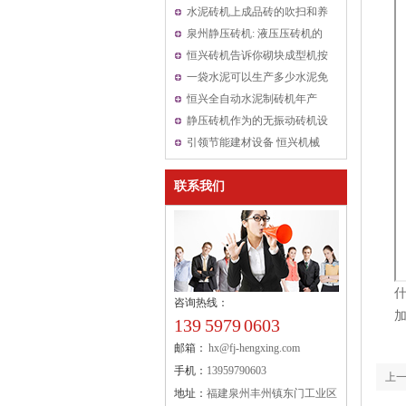
温砌块标准》
拌和设备以品质取胜
水泥砖机上成品砖的吹扫和养
护装置改良后可提高砖质量
泉州静压砖机: 液压压砖机的
压制油缸的结构形式有几种
恒兴砖机告诉你砌块成型机按
振动源位置分类对比
一袋水泥可以生产多少水泥免
烧砖？
恒兴全自动水泥制砖机年产
6000万块水泥砖让用户青睐
静压砖机作为的无振动砖机设
备可以做什么砖
引领节能建材设备 恒兴机械
亮相中国混凝土与水泥制品行
联系我们
业大会
咨询热线：
139 5979 0603
邮箱：
hx@fj-hengxing.com
手机：
13959790603
上
地址：
福建泉州丰州镇东门工业区