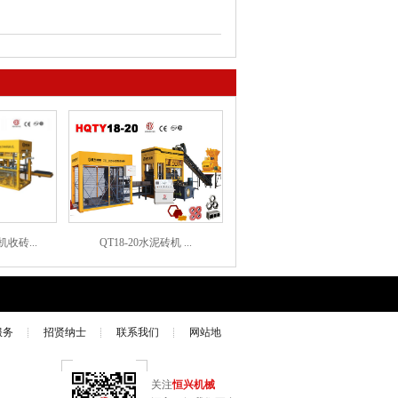
收砖...
QT18-20水泥砖机 ...
服务
招贤纳士
联系我们
网站地
关注
恒兴机械