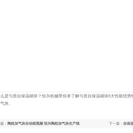
什么是匀质自保温砌块？恒兴机械带你来了解匀质自保温砌块8大性能优势特
加气块。
一篇：
陶粒加气块自动线视频 恒兴陶粒加气块生产线
下一篇：
自保